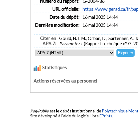
Numéro du rapport:
G-2004-86
URL officielle:
https://www.gerad.ca/fr/p
Date du dépôt:
16 mai 2025 14:44
Dernière modification:
16 mai 2025 14:44
Citer en
Gould, N. I. M., Orban, D., Sartenaer, A., &
APA 7:
Parameters.
(Rapport technique n° G-2
Statistiques
Actions réservées au personnel
PolyPublie
est le dépôt institutionnel de
Polytechnique Mont
Site développé à l'aide du logiciel libre
EPrints
.