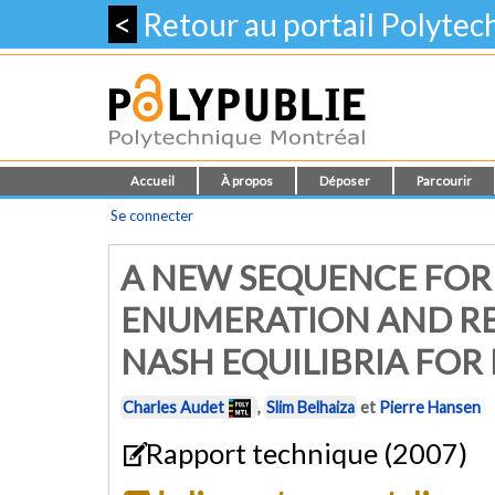
<
Retour au portail Polyte
Accueil
À propos
Déposer
Parcourir
Se connecter
A NEW SEQUENCE FOR
ENUMERATION AND RE
NASH EQUILIBRIA FOR
Charles Audet
,
Slim Belhaiza
et
Pierre Hansen
Rapport technique (2007)