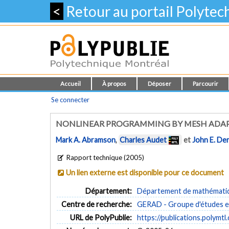
<
Retour au portail Polyte
Accueil
À propos
Déposer
Parcourir
Se connecter
NONLINEAR PROGRAMMING BY MESH ADAPT
Mark A. Abramson
,
Charles Audet
et
John E. Den
Rapport technique (2005)
Un lien externe est disponible pour ce document
Département:
Département de mathématiqu
Centre de recherche:
GERAD - Groupe d'études et
URL de PolyPublie:
https://publications.polymtl