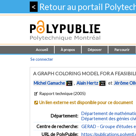
<
Retour au portail Polyte
Accueil
À propos
Déposer
Parcourir
Se connecter
A GRAPH COLORING MODEL FOR A FEASIBI
Michel Gamache
,
Alain Hertz
et
Jérôme Oliv
Rapport technique (2005)
Un lien externe est disponible pour ce document
Département de mathématiqu
Département:
Département des génies civi
Centre de recherche:
GERAD - Groupe d'études et
URL de PolyPublie:
https://publications.polymtl