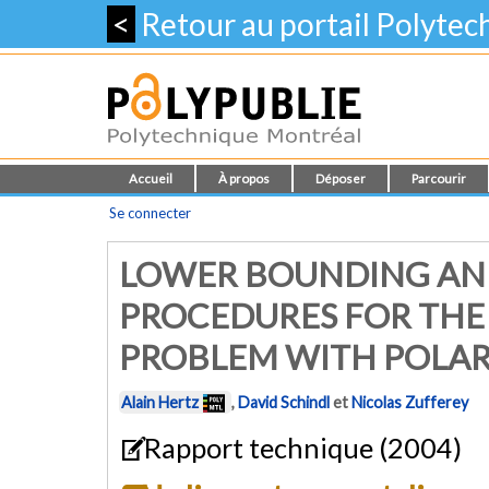
<
Retour au portail Polyte
Accueil
À propos
Déposer
Parcourir
Se connecter
LOWER BOUNDING AN
PROCEDURES FOR THE
PROBLEM WITH POLAR
Alain Hertz
,
David Schindl
et
Nicolas Zufferey
Rapport technique (2004)