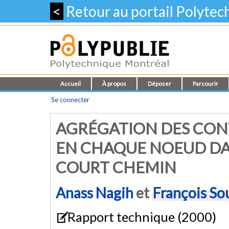
<
Retour au portail Polyte
Accueil
À propos
Déposer
Parcourir
Se connecter
AGRÉGATION DES CON
EN CHAQUE NOEUD DA
COURT CHEMIN
Anass Nagih
et
François So
Rapport technique (2000)