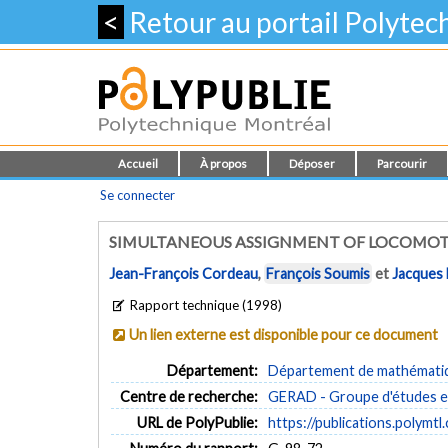
<
Retour au portail Polyte
Accueil
À propos
Déposer
Parcourir
Se connecter
SIMULTANEOUS ASSIGNMENT OF LOCOMOTI
Jean-François Cordeau
,
François Soumis
et
Jacques 
Rapport technique (1998)
Un lien externe est disponible pour ce document
Département:
Département de mathématiqu
Centre de recherche:
GERAD - Groupe d'études et
URL de PolyPublie:
https://publications.polymtl