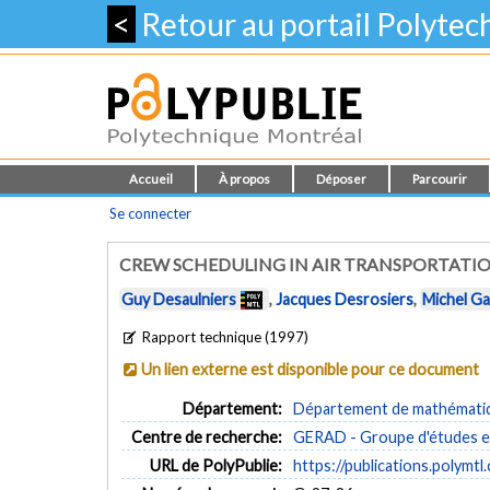
<
Retour au portail Polyte
Accueil
À propos
Déposer
Parcourir
Se connecter
CREW SCHEDULING IN AIR TRANSPORTATI
Guy Desaulniers
,
Jacques Desrosiers
,
Michel G
Rapport technique (1997)
Un lien externe est disponible pour ce document
Département:
Département de mathématiqu
Centre de recherche:
GERAD - Groupe d'études et
URL de PolyPublie:
https://publications.polymtl