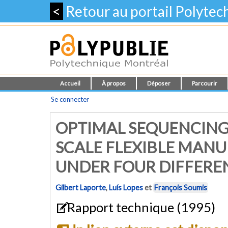
<
Retour au portail Polyte
Accueil
À propos
Déposer
Parcourir
Se connecter
OPTIMAL SEQUENCING
SCALE FLEXIBLE MAN
UNDER FOUR DIFFERE
Gilbert Laporte
,
Luís Lopes
et
François Soumis
Rapport technique (1995)