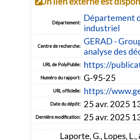
Un lien externe est dispo
Département d
Département:
industriel
GERAD - Group
Centre de recherche:
analyse des dé
https://public
URL de PolyPublie:
G-95-25
Numéro du rapport:
https://www.g
URL officielle:
25 avr. 2025 1
Date du dépôt:
25 avr. 2025 1
Dernière modification:
Laporte, G., Lopes, L.,