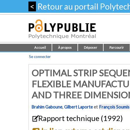
<
Retour au portail Polyte
Accueil
À propos
Déposer
Parcourir
Se connecter
OPTIMAL STRIP SEQUE
FLEXIBLE MANUFACTU
AND THREE DIMENSIO
Brahim Gaboune
,
Gilbert Laporte
et
François Soumis
Rapport technique (1992)