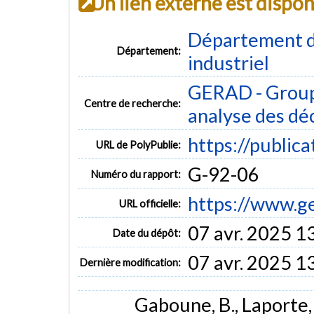
Un lien externe est dispo
Département d
Département:
industriel
GERAD - Group
Centre de recherche:
analyse des dé
https://public
URL de PolyPublie:
G-92-06
Numéro du rapport:
https://www.g
URL officielle:
07 avr. 2025 1
Date du dépôt:
07 avr. 2025 1
Dernière modification:
Gaboune, B., Laporte, 