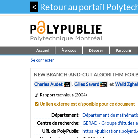
<
Retour au portail Polyte
Accueil
À propos
Déposer
Parcourir
Se connecter
NEW BRANCH-AND-CUT ALGORITHM FOR B
Charles Audet
,
Gilles Savard
et
Walid Zghal
Rapport technique (2004)
Un lien externe est disponible pour ce document
Département:
Département de mathématiqu
Centre de recherche:
GERAD - Groupe d'études et
URL de PolyPublie:
https://publications.polymtl