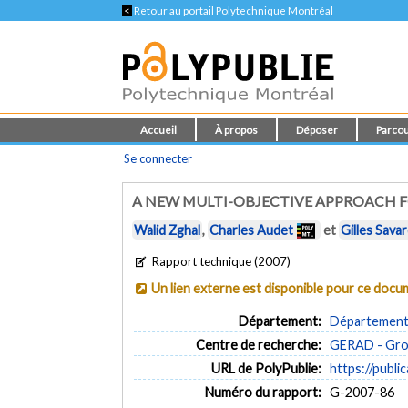
<
Retour au portail Polytechnique Montréal
Accueil
À propos
Déposer
Parcou
Se connecter
A NEW MULTI-OBJECTIVE APPROACH 
Walid Zghal
,
Charles Audet
et
Gilles Sava
Rapport technique (2007)
Un lien externe est disponible pour ce doc
Département:
Département 
Centre de recherche:
GERAD - Grou
URL de PolyPublie:
https://publi
Numéro du rapport:
G-2007-86