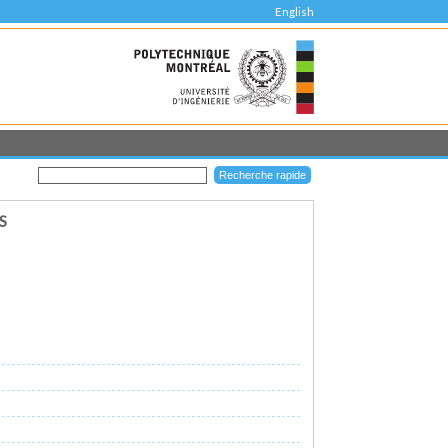
English
S