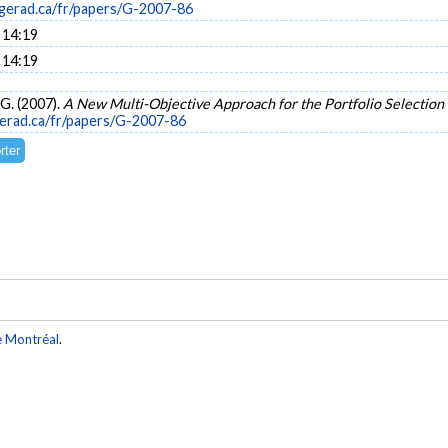
gerad.ca/fr/papers/G-2007-86
 14:19
 14:19
 G. (2007).
A New Multi-Objective Approach for the Portfolio Selectio
erad.ca/fr/papers/G-2007-86
e Montréal
.