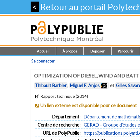
<
Retour au portail Polyte
Accueil
À propos
Déposer
Parcourir
Se connecter
OPTIMIZATION OF DIESEL, WIND AND BAT
Thibault Barbier
,
Miguel F. Anjos
et
Gilles Savar
Rapport technique (2014)
Un lien externe est disponible pour ce document
Département:
Département de mathématiqu
Centre de recherche:
GERAD - Groupe d'études et
URL de PolyPublie:
https://publications.polymtl