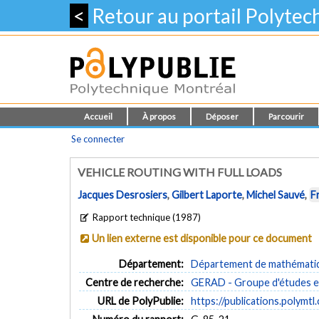
<
Retour au portail Polyte
Accueil
À propos
Déposer
Parcourir
Se connecter
VEHICLE ROUTING WITH FULL LOADS
Jacques Desrosiers
,
Gilbert Laporte
,
Michel Sauvé
,
F
Rapport technique (1987)
Un lien externe est disponible pour ce document
Département:
Département de mathématiqu
Centre de recherche:
GERAD - Groupe d'études et
URL de PolyPublie:
https://publications.polymtl