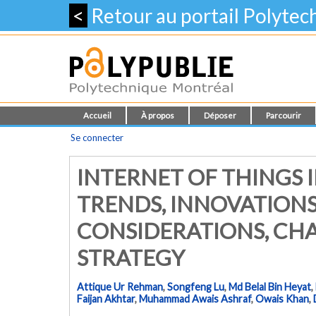
<
Retour au portail Polyte
Accueil
À propos
Déposer
Parcourir
Se connecter
INTERNET OF THINGS 
TRENDS, INNOVATIONS
CONSIDERATIONS, CH
STRATEGY
Attique Ur Rehman
,
Songfeng Lu
,
Md Belal Bin Heyat
,
Faijan Akhtar
,
Muhammad Awais Ashraf
,
Owais Khan
,