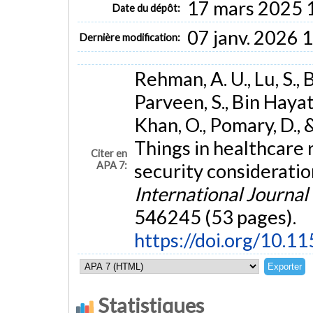
17 mars 2025 
Date du dépôt:
07 janv. 2026 
Dernière modification:
Rehman, A. U., Lu, S., B
Parveen, S., Bin Hayat,
Khan, O., Pomary, D., 
Things in healthcare 
Citer en
APA 7:
security consideratio
International Journal 
546245 (53 pages).
https://doi.org/10.1
Statistiques