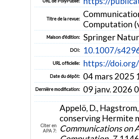
https://public
URL de PolyPublie:
Communication
Titre de la revue:
Computation (v
Springer Natu
Maison d'édition:
10.1007/s429
DOI:
https://doi.o
URL officielle:
04 mars 2025 
Date du dépôt:
09 janv. 2026 
Dernière modification:
Appelö, D., Hagstrom, 
conserving Hermite m
Citer en
Communications on A
APA 7:
Computation
,
7
, 114