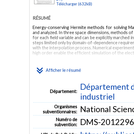
Télécharger (632kB)
RÉSUMÉ
Energy-conserving Hermite methods for solving Maxw
and analyzed. In three space dimensions, methods of
for each field variable and can be explicitly marched 
steps limited only by domain-of-dependence requirem
with the interpolation process. Numerical experime
high order enable the efficient simulation of the e
MOTS CLÉS
Afficher le résumé
Maxwell’s equations
high-order methods
Hermite method
Département d
Département:
industriel
Organismes
National Scien
subventionnaires:
Numéro de
DMS-2012296
subvention: