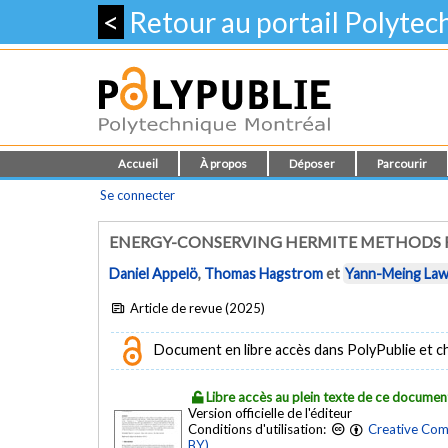
<
Retour au portail Polyte
Accueil
À propos
Déposer
Parcourir
Se connecter
ENERGY-CONSERVING HERMITE METHODS 
Daniel Appelö
,
Thomas Hagstrom
et
Yann-Meing La
Article de revue (2025)
Document en libre accès dans PolyPublie et chez
Libre accès au plein texte de ce documen
Version officielle de l'éditeur
Conditions d'utilisation:
Creative Com
BY)