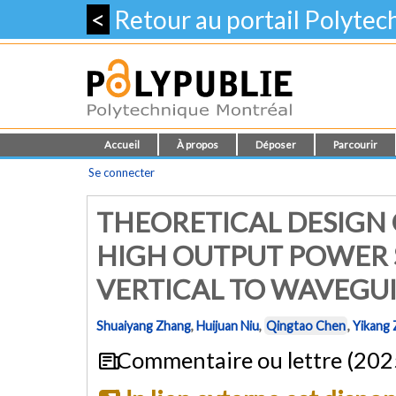
<
Retour au portail Polyte
Accueil
À propos
Déposer
Parcourir
Se connecter
THEORETICAL DESIGN 
HIGH OUTPUT POWER 
VERTICAL TO WAVEGU
Shuaiyang Zhang
,
Huijuan Niu
,
Qingtao Chen
,
Yikang
Commentaire ou lettre (202