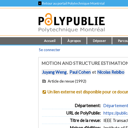
<
Retour au portail Polytechnique Montréal
Accueil
À propos
Déposer
Parcou
Se connecter
MOTION AND STRUCTURE ESTIMATION
Juyang Weng
,
Paul Cohen
et
Nicolas Rebibo
Article de revue (1992)
Un lien externe est disponible pour ce doc
Département:
Département 
URL de PolyPublie:
https://publi
Titre de la revue:
IEEE Transact
Maison d'édition:
Institute of 