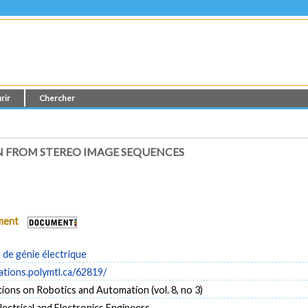
rir
Chercher
 FROM STEREO IMAGE SEQUENCES
ument
de génie électrique
cations.polymtl.ca/62819/
ions on Robotics and Automation (vol. 8, no 3)
Electrical and Electronics Engineers