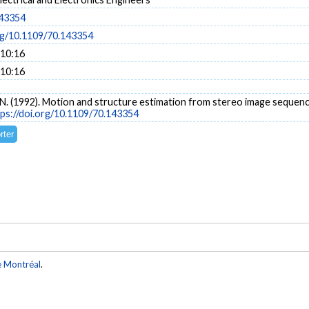
143354
org/10.1109/70.143354
 10:16
 10:16
, N. (1992). Motion and structure estimation from stereo image sequen
tps://doi.org/10.1109/70.143354
e Montréal
.