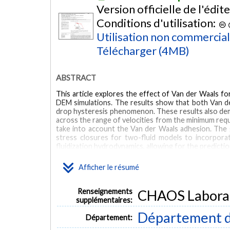
Version officielle de l'édit
Conditions d'utilisation:
Utilisation non commercia
Télécharger (4MB)
ABSTRACT
This article explores the effect of Van der Waals for
DEM simulations. The results show that both Van de
drop hysteresis phenomenon. These results also de
across the range of velocities from the minimum requi
take into account the Van der Waals adhesion. Th
stress closures for two-fluid models to incorpora
fluidization hydrodynamics, allowing for the predicti
MOTS CLÉS
Afficher le résumé
gas–solid fluidized beds
Van der Waals adhesion
static-dyn
Renseignements
CHAOS Labora
CFD-DEM
supplémentaires:
Département d
Département: