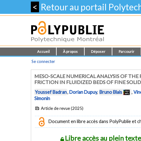
<
Retour au portail Polyte
Accueil
À propos
Déposer
Parcourir
Se connecter
MESO-SCALE NUMERICAL ANALYSIS OF THE 
FRICTION IN FLUIDIZED BEDS OF FINE SOLID
Youssef Badran
,
Dorian Dupuy
,
Bruno Blais
,
Vin
Simonin
Article de revue (2025)
Document en libre accès dans PolyPublie et chez
Libre accès au plein tex