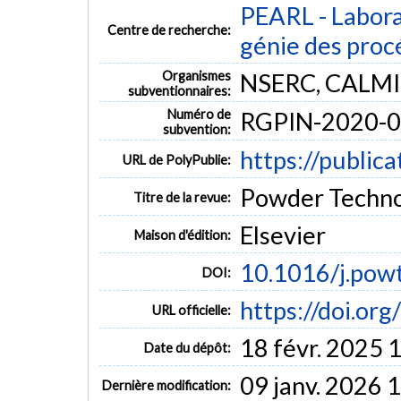
PEARL - Labora
Centre de recherche:
génie des proc
Organismes
NSERC, CALM
subventionnaires:
Numéro de
RGPIN-2020-0
subvention:
https://public
URL de PolyPublie:
Powder Technol
Titre de la revue:
Elsevier
Maison d'édition:
10.1016/j.pow
DOI:
https://doi.or
URL officielle:
18 févr. 2025 
Date du dépôt:
09 janv. 2026 
Dernière modification: