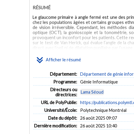
RÉSUMÉ
Le glaucome primaire à angle fermé est une des prin
chez les populations âgées et certains groupes ethni
de vision irréversible. Cependant, les méthodes di
optique (OCT), la gonioscopie et la tonométrie, s
provoquent un inconfort pour les patients. Cette rec
sur le test de Van Herick, qui évalue l’angle de la c
direct avec l’oeil ni de dilatation pupillaire par l’usa
processus automatisé d’aide au diagnostic utilisant 
ratio de Van Herick, un indicateur clé du risque d
Afficher le résumé
l’acquisition de nouvelles images de segments antéri
analyse les réflexions des fentes lumineuses dans 
nécessaires, validées par des annotations cliniques 
Département:
Département de génie inform
métriques telles que la sensibilité, la spécific
Programme:
Génie Informatique
prometteuses, notamment pour les classifications reg
potentiel des techniques classiques de traitement
Directeurs ou
Lama Séoud
glaucome à angle fermé, en particulier dans les rég
directrices:
automatisé et non invasif.
URL de PolyPublie:
https://publications.polymtl
ABSTRACT
Université/École:
Polytechnique Montréal
Primary Angle Closure Glaucoma (PACG) is a leading 
Date du dépôt:
26 août 2025 09:07
populations and certain ethnic groups. Early detectio
Dernière modification:
26 août 2025 10:40
diagnostic methods such as Optical Coherence To
require specialized equipment, and cause patient di