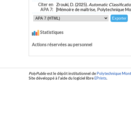
the Van Herick test, which uses external eye images t
Citer en
Zrouki, D. (2025).
Automatic Classificati
eye contact or pupil dilation. The study develops an
APA 7:
[Mémoire de maîtrise, Polytechnique Mon
techniques to calculate the Van Herick ratio, a key 
anterior segment images to complement existing datab
the images and computes the necessary measure
ophthalmologists. Performance metrics such as rec
Statistiques
results, especially for grouped classifications of m
using classical image processing techniques for the 
resource-constrained environments. By enabling aut
Actions réservées au personnel
PolyPublie
est le dépôt institutionnel de
Polytechnique Mont
Site développé à l'aide du logiciel libre
EPrints
.