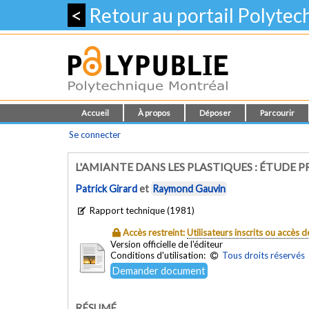
<
Retour au portail Polyte
Accueil
À propos
Déposer
Parcourir
Se connecter
L'AMIANTE DANS LES PLASTIQUES : ÉTUDE P
Patrick Girard
et
Raymond Gauvin
Rapport technique (1981)
Accès restreint:
Utilisateurs inscrits ou accès
Version officielle de l'éditeur
Conditions d'utilisation:
Tous droits réservés
Demander document
RÉSUMÉ