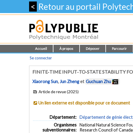
<
Retour au portail Polyte
Accueil
À propos
Déposer
Parcourir
Se connecter
FINITE‐TIME INPUT‐TO‐STATE STABILITY F
Xiaorong Sun
,
Jun Zheng
et
Guchuan Zhu
Article de revue (2025)
Un lien externe est disponible pour ce document
Département:
Département de génie élect
Organismes
National Natural Science Fo
subventionnaires:
Research Council of Canada