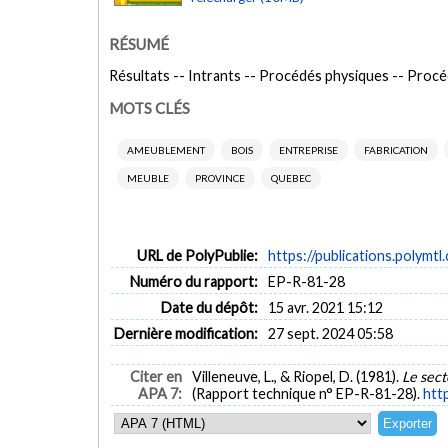
RÉSUMÉ
Résultats -- Intrants -- Procédés physiques -- Procé
MOTS CLÉS
AMEUBLEMENT
BOIS
ENTREPRISE
FABRICATION
MEUBLE
PROVINCE
QUEBEC
URL de PolyPublie:
https://publications.polymtl
Numéro du rapport:
EP-R-81-28
Date du dépôt:
15 avr. 2021 15:12
Dernière modification:
27 sept. 2024 05:58
Citer en
Villeneuve, L., & Riopel, D. (1981).
Le sect
APA 7:
(Rapport technique n° EP-R-81-28).
http