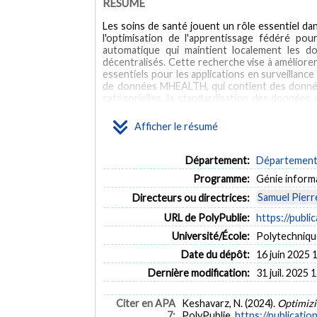
RÉSUMÉ
Les soins de santé jouent un rôle essentiel da
l'optimisation de l'apprentissage fédéré pou
automatique qui maintient localement les don
décentralisés. Cette recherche vise à améliorer
essentiels pour les applications en surveillanc
de données MHEALTH, qui contient des données
catégorielles, la standardisation des données
d'apprentissage automatique. Au coeur du sy
temporelles, qui a démontré une précision é
Afficher le résumé
d'apprentissage fédéré, en particulier l’outil 
plusieurs clients. Cette configuration aboutit 
Pareto a été appliquée pour avoir un équilib
Département:
Département d
transmission des données. Cette recherche soul
Programme:
Génie inform
traitement des données de santé efficace et 
objectifs ciblée, cette approche d'apprentissage
Samuel Pierr
Directeurs ou directrices:
ABSTRACT
URL de PolyPublie:
https://publi
Université/École:
Polytechniqu
Healthcare plays an essential role in our lives
Federated Learning (FL) for Remote Patient Mon
Date du dépôt:
16 juin 2025 
enables the training of AI models across dece
Dernière modification:
31 juil. 2025 
communication costs, all essential for real-w
architecture on the MHEALTH dataset, which in
categorical data, standardizing features, and 
Citer en APA
Keshavarz, N. (2024).
Optimizi
BiLSTM model, a sophisticated recurrent neur
7:
PolyPublie.
https://publicatio