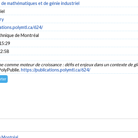
de mathématiques et de génie industriel
iel
ry
cations.polymtl.ca/624/
chnique de Montréal
15:29
12:58
e comme moteur de croissance : défis et enjeux dans un contexte de gl
PolyPublie.
https://publications.polymtl.ca/624/
e Montréal
.