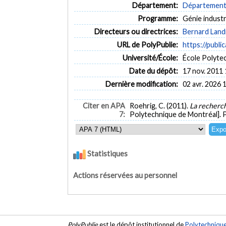
Département:
Département 
Programme:
Génie industr
Directeurs ou directrices:
Bernard Land
URL de PolyPublie:
https://publi
Université/École:
École Polyte
Date du dépôt:
17 nov. 2011 
Dernière modification:
02 avr. 2026 
Citer en APA
Roehrig, C. (2011).
La recherch
7:
Polytechnique de Montréal]. 
Statistiques
Actions réservées au personnel
PolyPublie
est le dépôt institutionnel de
Polytechniqu