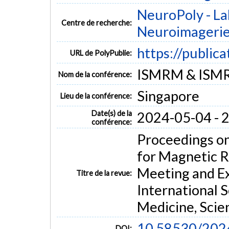
NeuroPoly - La
Centre de recherche:
Neuroimageri
https://public
URL de PolyPublie:
ISMRM & ISMRT
Nom de la conférence:
Singapore
Lieu de la conférence:
Date(s) de la
2024-05-04 - 
conférence:
Proceedings on
for Magnetic R
Meeting and Ex
Titre de la revue:
International 
Medicine, Scien
10.58530/202
DOI: