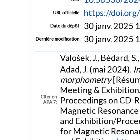
https://doi.o
URL officielle:
30 janv. 2025 
Date du dépôt:
30 janv. 2025 
Dernière modification:
Valošek, J., Bédard, S
Adad, J. (mai 2024).
I
morphometry
[Résum
Meeting & Exhibition,
Citer en
Proceedings on CD-RO
APA 7:
Magnetic Resonance i
and Exhibition/Procee
for Magnetic Resonan