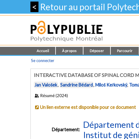
<
Retour au portail Polyte
Accueil
À propos
Déposer
Parcourir
Se connecter
INTERACTIVE DATABASE OF SPINAL CORD
Jan Valošek
,
Sandrine Bédard
,
Miloš Keřkovský
,
Tomá
Résumé (2024)
Un lien externe est disponible pour ce document
Département d
Département:
Institut de gén