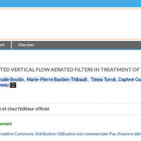
rir
Chercher
TED VERTICAL FLOW AERATED FILTERS IN TREATMENT OF
salie Boutin
,
Marie-Pierre Bastien-Thibault
,
Timea Torok
,
Daphné Ga
meau
t chez l'éditeur officiel
ocument
reative Commons: Attribution-Utilisation non commerciale-Pas d'oeuvre dé