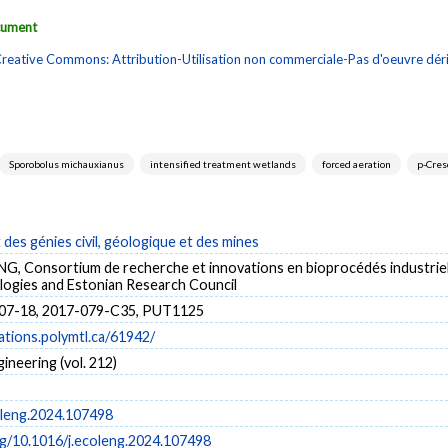
ocument
reative Commons: Attribution-Utilisation non commerciale-Pas d'oeuvre dé
Sporobolus michauxianus
intensified treatment wetlands
forced aeration
p-Cres
es génies civil, géologique et des mines
G, Consortium de recherche et innovations en bioprocédés industri
ogies and Estonian Research Council
07-18, 2017-079-C35, PUT1125
cations.polymtl.ca/61942/
gineering (vol. 212)
oleng.2024.107498
rg/10.1016/j.ecoleng.2024.107498