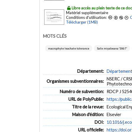
Libre accès au plein texte de ce d
Matériel supplémentaire
Conditions d'utilisation:
C
Télécharger (1MB)
MOTS CLÉS
macrophyte leachate tolerance
Salix miyabeana ‘SX67’
Département:
Département d
NSERC / CRSN
Organismes subventionnaires:
Phytotechnol
Numéro de subvention:
RDCP J 5254
URL de PolyPublie:
https://publi
Titre de la revue:
Ecological En
Maison d'édition:
Elsevier
DOI:
10.1016/j.ec
URL officielle:
https://doi.o