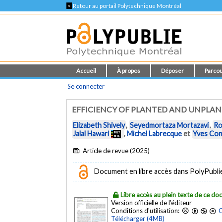
<
Retour au portail Polytechnique Montréal
Accueil
À propos
Déposer
Parcou
Se connecter
EFFICIENCY OF PLANTED AND UNPLAN
Elizabeth Shively
,
Seyedmortaza Mortazavi
,
Ro
Jalal Hawari
,
Michel Labrecque
et
Yves Co
Article de revue (2025)
Document en libre accès dans PolyPublie e
Libre accès au plein texte de ce d
Version officielle de l'éditeur
Conditions d'utilisation:
C
Télécharger (4MB)