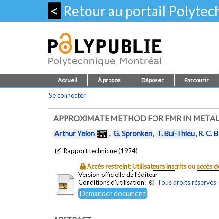
<
Retour au portail Polyte
Accueil
À propos
Déposer
Parcourir
Se connecter
APPROXIMATE METHOD FOR FMR IN METAL
Arthur Yelon
,
G. Spronken
,
T. Bui-Thieu
,
R. C. 
Rapport technique (1974)
Accès restreint:
Utilisateurs inscrits ou accès
Version officielle de l'éditeur
Conditions d'utilisation:
Tous droits réservés
Demander document