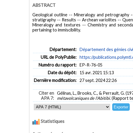
ABSTRACT
Geological outline -- Mineralogy and petrography --
stratigraphy -- Results -- Archean variolites -- Quen
Mineralogy and textures -- Chemistry and secondar
pertaining to immiscibility.
Département:
Département des génies civi
URL de PolyPublie:
https://publications.polymtl
Numéro du rapport:
EP-R-76-05
Date du dépôt:
15 avr. 2021 15:13
Dernière modification:
27 sept. 2024 22:26
Citer en
Gélinas, L., Brooks, C., & Perrault, G. (19
APA 7:
métavolcaniques de l'Abitibi.
(Rapport t
Statistiques