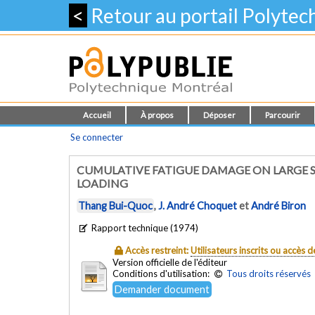
<
Retour au portail Polyte
Accueil
À propos
Déposer
Parcourir
Se connecter
CUMULATIVE FATIGUE DAMAGE ON LARGE 
LOADING
Thang Bui-Quoc
,
J. André Choquet
et
André Biron
Rapport technique (1974)
Accès restreint:
Utilisateurs inscrits ou accès
Version officielle de l'éditeur
Conditions d'utilisation:
Tous droits réservés
Demander document