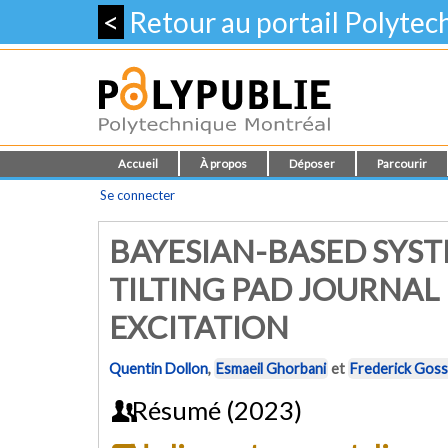
<
Retour au portail Polyte
Accueil
À propos
Déposer
Parcourir
Se connecter
BAYESIAN-BASED SYST
TILTING PAD JOURNA
EXCITATION
Quentin Dollon
,
Esmaeil Ghorbani
et
Frederick Goss
Résumé (2023)