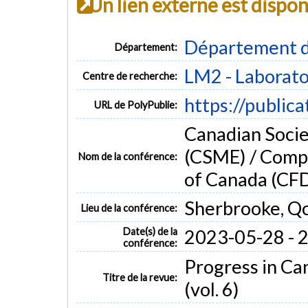
Un lien externe est dispo
Département d
Département:
LM2 - Laborato
Centre de recherche:
https://public
URL de PolyPublie:
Canadian Socie
(CSME) / Compu
Nom de la conférence:
of Canada (CFD
Sherbrooke, Q
Lieu de la conférence:
Date(s) de la
2023-05-28 - 
conférence:
Progress in Ca
Titre de la revue:
(vol. 6)