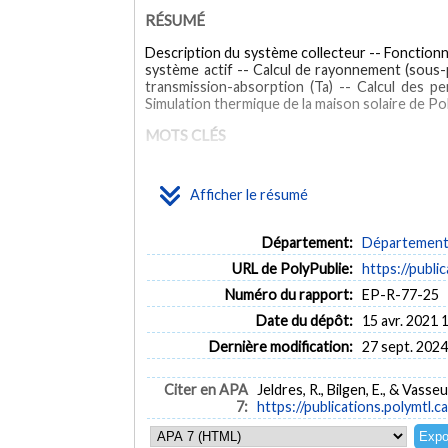
RÉSUMÉ
Description du système collecteur -- Fonction
système actif -- Calcul de rayonnement (sous-
transmission-absorption (Ta) -- Calcul des pe
Simulation thermique de la maison solaire de Po
MOTS CLÉS
Solar heating -- Mathematical models
Solar houses -- Ma
Afficher le résumé
Département:
Département 
URL de PolyPublie:
https://publi
Numéro du rapport:
EP-R-77-25
Date du dépôt:
15 avr. 2021 
Dernière modification:
27 sept. 2024
Citer en APA
Jeldres, R., Bilgen, E., & Vasseu
7:
https://publications.polymtl.c