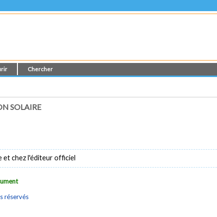
rir
Chercher
ON SOLAIRE
t chez l'éditeur officiel
ocument
s réservés