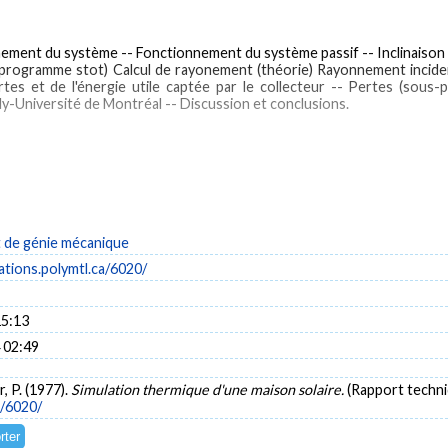
nement du système -- Fonctionnement du système passif -- Inclinaison
programme stot) Calcul de rayonement (théorie) Rayonnement incident 
rtes et de l'énergie utile captée par le collecteur -- Pertes (sou
ly-Université de Montréal -- Discussion et conclusions.
thematical models
Chauffage solaire -- Modèles mathématiques
Maisons solaires -- Mo
de génie mécanique
cations.polymtl.ca/6020/
15:13
 02:49
r, P. (1977).
Simulation thermique d'une maison solaire.
(Rapport techni
a/6020/