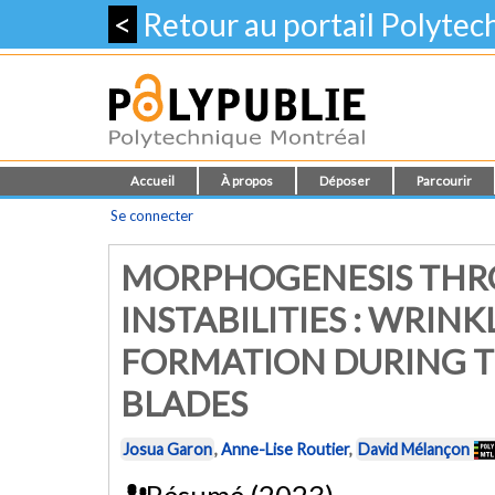
<
Retour au portail Polyte
Accueil
À propos
Déposer
Parcourir
Se connecter
MORPHOGENESIS THR
INSTABILITIES : WRIN
FORMATION DURING T
BLADES
Josua Garon
,
Anne-Lise Routier
,
David Mélançon
Résumé (2023)