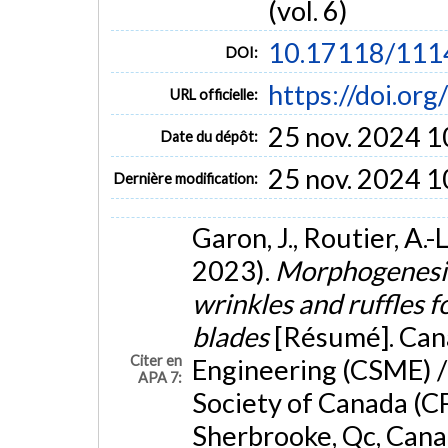
(vol. 6)
10.17118/111
DOI:
https://doi.o
URL officielle:
25 nov. 2024 1
Date du dépôt:
25 nov. 2024 1
Dernière modification:
Garon, J., Routier, A.-
2023).
Morphogenesis 
wrinkles and ruffles 
blades
[Résumé]. Can
Citer en
Engineering (CSME) /
APA 7:
Society of Canada (C
Sherbrooke, Qc, Canad