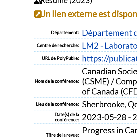
Un lien externe est dispo
Département d
Département:
LM2 - Laborato
Centre de recherche:
https://public
URL de PolyPublie:
Canadian Socie
(CSME) / Compu
Nom de la conférence:
of Canada (CFD
Sherbrooke, Q
Lieu de la conférence:
Date(s) de la
2023-05-28 - 
conférence:
Progress in Ca
Titre de la revue: