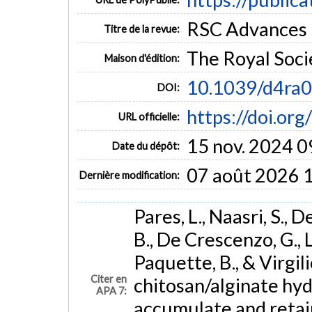
RSC Advances (
Titre de la revue:
The Royal Soci
Maison d'édition:
10.1039/d4ra
DOI:
https://doi.o
URL officielle:
15 nov. 2024 0
Date du dépôt:
07 août 2026 
Dernière modification:
Pares, L., Naasri, S., D
B., De Crescenzo, G., 
Paquette, B., & Virgi
Citer en
chitosan/alginate hyd
APA 7:
accumulate and retain