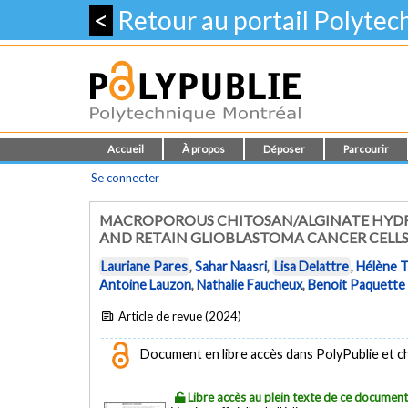
<
Retour au portail Polyte
Accueil
À propos
Déposer
Parcourir
Se connecter
MACROPOROUS CHITOSAN/ALGINATE HYDR
AND RETAIN GLIOBLASTOMA CANCER CELL
Lauriane Pares
,
Sahar Naasri
,
Lisa Delattre
,
Hélène T
Antoine Lauzon
,
Nathalie Faucheux
,
Benoit Paquette
Article de revue (2024)
Document en libre accès dans PolyPublie et chez
Libre accès au plein texte de ce documen