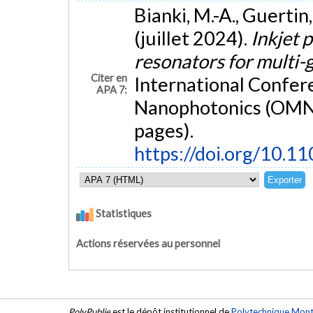
Bianki, M.-A., Guertin,
(juillet 2024).
Inkjet 
resonators for multi-
Citer en
International Confe
APA 7:
Nanophotonics (OMN 2
pages).
https://doi.org/10
Statistiques
Actions réservées au personnel
PolyPublie
est le dépôt institutionnel de
Polytechnique Mont