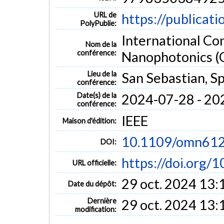
URL de
https://publicat
PolyPublie:
International C
Nom de la
conférence:
Nanophotonics 
Lieu de la
San Sebastian, S
conférence:
Date(s) de la
2024-07-28 - 20
conférence:
IEEE
Maison d'édition:
10.1109/omn61
DOI:
https://doi.org
URL officielle:
29 oct. 2024 13:
Date du dépôt:
Dernière
29 oct. 2024 13:
modification: