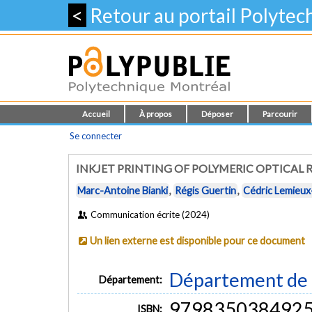
<
Retour au portail Polyte
Accueil
À propos
Déposer
Parcourir
Se connecter
INKJET PRINTING OF POLYMERIC OPTICAL 
Marc-Antoine Bianki
,
Régis Guertin
,
Cédric Lemieux
Communication écrite (2024)
Un lien externe est disponible pour ce document
Département de 
Département:
979835038492
ISBN: