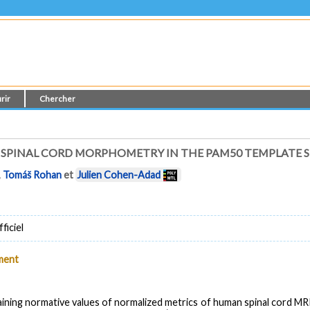
rir
Chercher
 SPINAL CORD MORPHOMETRY IN THE PAM50 TEMPLATE 
,
Tomáš Rohan
et
Julien Cohen-Adad
ficiel
ument
ontaining normative values of normalized metrics of human spinal cord