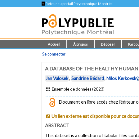
<
Retour au portail Polytechnique Montréal
Accueil
À propos
Déposer
Parcou
Se connecter
A DATABASE OF THE HEALTHY HUMAN
Jan Valošek
,
Sandrine Bédard
,
Miloš Keřkovský
Ensemble de données (2023)
Document en libre accès chez l'éditeur of
Un lien externe est disponible pour ce doc
ABSTRACT
This dataset is a collection of tabular files c