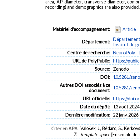
area, AP diameter, transverse diameter, compre
recording) and demographics are also provided.
Matériel d'accompagnement:
Article
Département 
Département:
Institut de g
Centre de recherche:
NeuroPoly - 
URL de PolyPublie:
https://publi
Source:
Zenodo
DOI:
10.5281/zen
Autres DOI associés à ce
10.5281/zen
document:
URL officielle:
https://doi.
Date du dépôt:
13 août 2024
Dernière modification:
22 janv. 2026
Valošek, J., Bédard, S., Keřkov
Citer en APA
7:
template space
[Ensemble de 