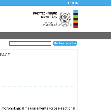
English
SPACE
 MRI morphological measurements (cross-sectional