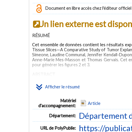
Document en libre accès chez l'éditeur officiel
Un lien externe est dispo
RÉSUMÉ
Cet ensemble de données contient les résultats expér
Tissue Slices—A Comparative Study of Tumor Explant
Simeone, Laudine Communal, Jennifer Kendall-Dupont
Anne-Marie Mes-Masson et Thomas Gervais. Cet ens
pour générer les figures 2 et 3.
ABSTRACT
This data repository contains the raw experimental re
Afficher le résumé
—A Comparative Study of Tumor Explant Models Cul
Laudine Communal, Jennifer Kendall-Dupont, Amélie
Marie Mes-Masson, and Thomas Gervais. This dataset 
Matériel
Article
3.
d'accompagnement:
MOTS CLÉS
Département d
Département:
https://public
cancer treatment
drug screening assays
tumor explant cult
URL de PolyPublie: