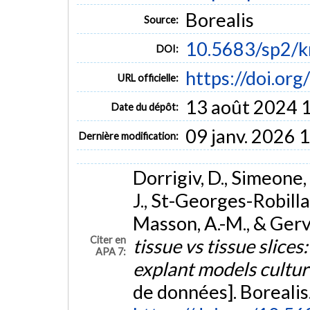
tester l’efficacité des drogues
plateforme de culture d'explants
Borealis
Source:
10.5683/sp2/
DOI:
https://doi.or
URL officielle:
13 août 2024 
Date du dépôt:
09 janv. 2026 
Dernière modification:
Dorrigiv, D., Simeone
J., St-Georges-Robilla
Masson, A.-M., & Gerva
Citer en
tissue vs tissue slice
APA 7:
explant models cultur
de données]. Borealis