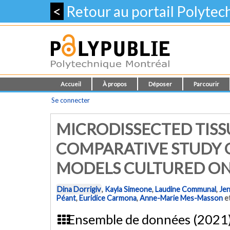
<
Retour au portail Polyte
Accueil
À propos
Déposer
Parcourir
Se connecter
MICRODISSECTED TISSUE
COMPARATIVE STUDY 
MODELS CULTURED ON
Dina Dorrigiv
,
Kayla Simeone
,
Laudine Communal
,
Jen
Péant
,
Euridice Carmona
,
Anne-Marie Mes-Masson
e
Ensemble de données (2021