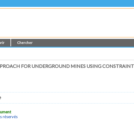
rir
Chercher
PPROACH FOR UNDERGROUND MINES USING CONSTRAIN
e
ocument
s réservés