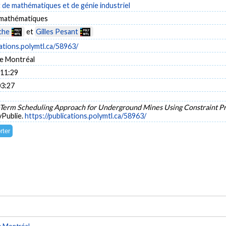
de mathématiques et de génie industriel
 mathématiques
che
et
Gilles Pesant
cations.polymtl.ca/58963/
e Montréal
 11:29
03:27
-Term Scheduling Approach for Underground Mines Using Constraint 
yPublie.
https://publications.polymtl.ca/58963/