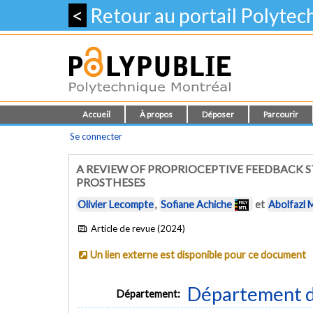
<
Retour au portail Polyte
Accueil
À propos
Déposer
Parcourir
Se connecter
A REVIEW OF PROPRIOCEPTIVE FEEDBACK 
PROSTHESES
Olivier Lecompte
,
Sofiane Achiche
et
Abolfazl 
Article de revue (2024)
Un lien externe est disponible pour ce document
Département d
Département: