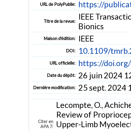
https://public
URL de PolyPublie:
IEEE Transacti
Titre de la revue:
Bionics
IEEE
Maison d'édition:
10.1109/tmrb
DOI:
https://doi.o
URL officielle:
26 juin 2024 1
Date du dépôt:
25 sept. 2024 
Dernière modification:
Lecompte, O., Achiche
Review of Propriocep
Citer en
Upper-Limb Myoelect
APA 7: