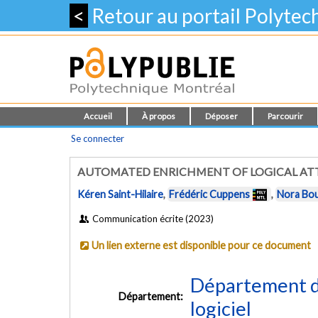
<
Retour au portail Polyte
Accueil
À propos
Déposer
Parcourir
Se connecter
AUTOMATED ENRICHMENT OF LOGICAL AT
Kéren Saint-Hilaire
,
Frédéric Cuppens
,
Nora Bou
Communication écrite (2023)
Un lien externe est disponible pour ce document
Département de
Département:
logiciel