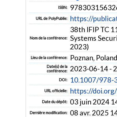
97830315632
ISBN:
https://public
URL de PolyPublie:
38th IFIP TC 1
Systems Securi
Nom de la conférence:
2023)
Poznan, Polan
Lieu de la conférence:
Date(s) de la
2023-06-14 - 
conférence:
10.1007/978-
DOI:
https://doi.o
URL officielle:
03 juin 2024 1
Date du dépôt:
08 avr. 2025 1
Dernière modification: