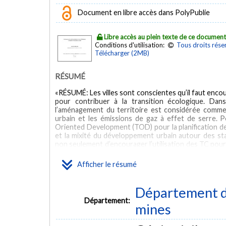
Document en libre accès dans PolyPublie
Libre accès au plein texte de ce documen
Conditions d'utilisation:
Tous droits rése
Télécharger (2MB)
RÉSUMÉ
«RÉSUMÉ: Les villes sont conscientes qu’il faut encour
pour contribuer à la transition écologique. Dans
l’aménagement du territoire est considérée comme 
urbain et les émissions de gaz à effet de serre. Po
Oriented Development (TOD) pour la planification de 
et la mixité du développement urbain autour des s
non seulement d’encourager l’utilisation des TC pour
attrayante l’utilisation de la marche ou du vélo pou
concept TOD reste encore difficile en pratique en
Afficher le résumé
gouvernance. Afin de favoriser la planification axée s
de l’avant. Notamment, les méthodes de classificati
TOD, sont utilisées pour mieux comprendre commen
Département de
différentes régions du monde. Ces méthodes cons
Département:
transport selon des indicateurs portant sur les trans
mines
en quelques catégories, à l’aide de méthodes de clust
des recommandations ciblées pour le développement