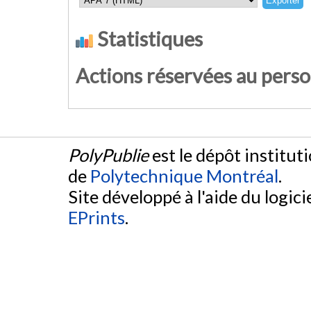
research, significant gaps remain. Walking is of
stations. However, cycling is also an important 
Statistiques
literature on TOD typology. If multiple TOD typologi
quality of the pedestrian environment, it should be
other hand, it is still difficult to know how these to
other than those for which they were developed. The
Actions réservées au pers
for drawing conclusions for the regions for which th
little relevance to other regions, except for learni
transfer of TOD policies must consider the geograp
the same principle applies to TOD typologies.»
PolyPublie
est le dépôt institut
de
Polytechnique Montréal
.
Site développé à l'aide du logicie
EPrints
.