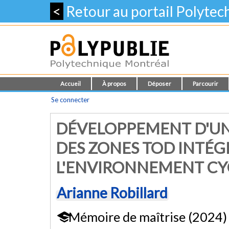
<
Retour au portail Polyte
Accueil
À propos
Déposer
Parcourir
Se connecter
DÉVELOPPEMENT D'UN 
DES ZONES TOD INTÉG
L'ENVIRONNEMENT CY
Arianne Robillard
Mémoire de maîtrise (2024)