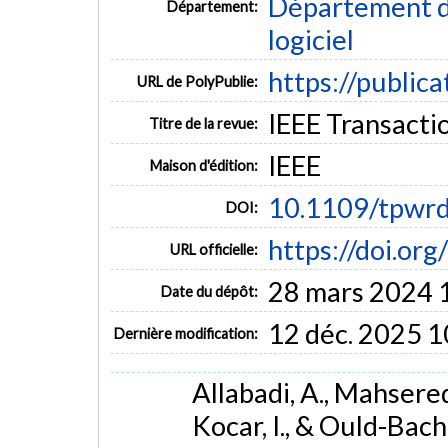
Département de
Département:
logiciel
https://public
URL de PolyPublie:
IEEE Transacti
Titre de la revue:
IEEE
Maison d'édition:
10.1109/tpwr
DOI:
https://doi.o
URL officielle:
28 mars 2024 
Date du dépôt:
12 déc. 2025 1
Dernière modification:
Allabadi, A., Mahseredj
Kocar, I., & Ould-Bachi