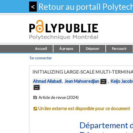
<
Retour au portail Polyte
Accueil
À propos
Déposer
Parcourir
Se connecter
INITIALIZING LARGE-SCALE MULTI-TERMIN
Ahmad Allabadi
,
Jean Mahseredjian
,
Keijo Jacob
Article de revue (2024)
Un lien externe est disponible pour ce document
Département d