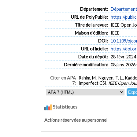
Département:
Département 
URL de PolyPublie:
https://publi
Titre de la revue:
IEEE Open Jou
Maison d'édition:
IEEE
DOI:
10.1109/ojc
URL officielle:
https://doi.
Date du dépôt:
28 févr. 2024
Dernière modification:
08 janv. 2026
Citer en APA
Rahim, M., Nguyen, T. L., Kad
7:
Imperfect CSI.
IEEE Open Jou
Statistiques
Actions réservées au personnel