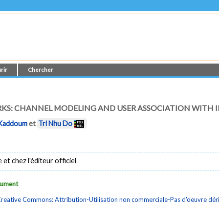
rir
Chercher
KS: CHANNEL MODELING AND USER ASSOCIATION WITH I
Kaddoum
et
Tri Nhu Do
t chez l'éditeur officiel
ocument
reative Commons: Attribution-Utilisation non commerciale-Pas d'oeuvre dé