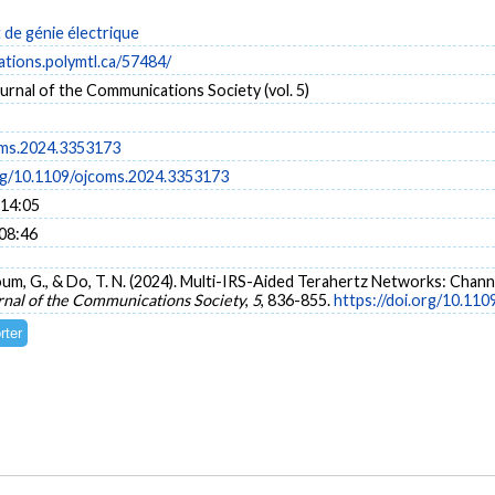
de génie électrique
cations.polymtl.ca/57484/
rnal of the Communications Society (vol. 5)
oms.2024.3353173
org/10.1109/ojcoms.2024.3353173
 14:05
 08:46
doum, G., & Do, T. N. (2024). Multi-IRS-Aided Terahertz Networks: Cha
rnal of the Communications Society
,
5
, 836-855.
https://doi.org/10.11