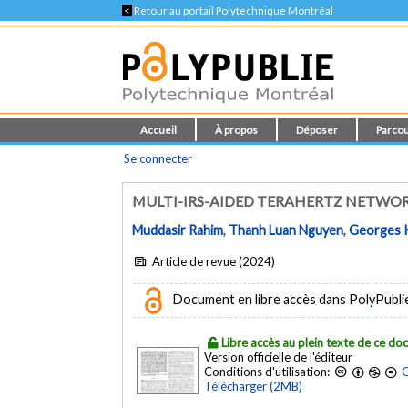
<
Retour au portail Polytechnique Montréal
Accueil
À propos
Déposer
Parcou
Se connecter
MULTI-IRS-AIDED TERAHERTZ NETWOR
Muddasir Rahim
,
Thanh Luan Nguyen
,
Georges 
Article de revue (2024)
Document en libre accès dans PolyPublie e
Libre accès au plein texte de ce d
Version officielle de l'éditeur
Conditions d'utilisation:
C
Télécharger (2MB)