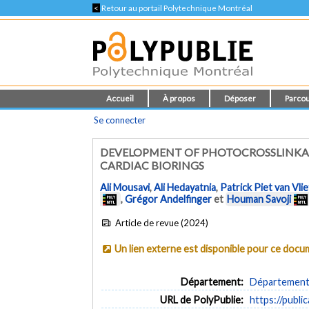
<
Retour au portail Polytechnique Montréal
Accueil
À propos
Déposer
Parcou
Se connecter
DEVELOPMENT OF PHOTOCROSSLINKAB
CARDIAC BIORINGS
Ali Mousavi
,
Ali Hedayatnia
,
Patrick Piet van Vlie
,
Grégor Andelfinger
et
Houman Savoji
Article de revue (2024)
Un lien externe est disponible pour ce doc
Département:
Département 
URL de PolyPublie:
https://publi