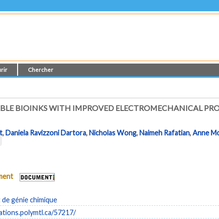
rir
Chercher
LE BIOINKS WITH IMPROVED ELECTROMECHANICAL PROP
t
,
Daniela Ravizzoni Dartora
,
Nicholas Wong
,
Naimeh Rafatian
,
Anne Mo
ument
de génie chimique
cations.polymtl.ca/57217/