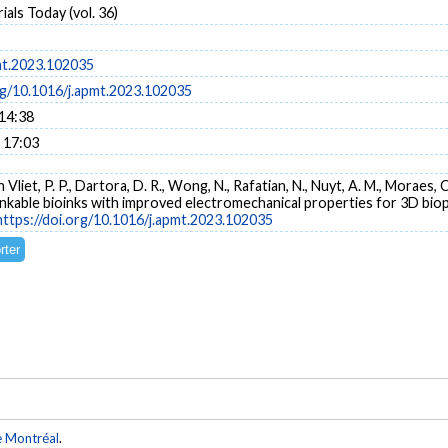
ials Today (vol. 36)
mt.2023.102035
org/10.1016/j.apmt.2023.102035
 14:38
 17:03
Vliet, P. P., Dartora, D. R., Wong, N., Rafatian, N., Nuyt, A. M., Moraes, C.,
able bioinks with improved electromechanical properties for 3D biopr
https://doi.org/10.1016/j.apmt.2023.102035
e Montréal
.