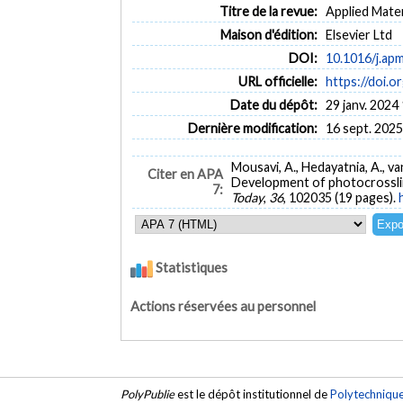
Titre de la revue:
Applied Mater
Maison d'édition:
Elsevier Ltd
DOI:
10.1016/j.ap
URL officielle:
https://doi.
Date du dépôt:
29 janv. 2024
Dernière modification:
16 sept. 2025
Mousavi, A., Hedayatnia, A., van 
Citer en APA
Development of photocrosslink
7:
Today
,
36
, 102035 (19 pages).
Statistiques
Actions réservées au personnel
PolyPublie
est le dépôt institutionnel de
Polytechniqu