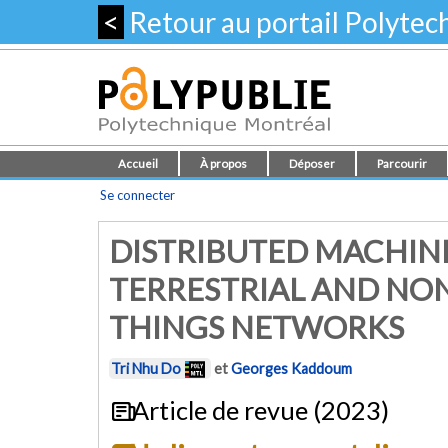
<
Retour au portail Polyte
Accueil
À propos
Déposer
Parcourir
Se connecter
DISTRIBUTED MACHIN
TERRESTRIAL AND NON
THINGS NETWORKS
Tri Nhu Do
et
Georges Kaddoum
Article de revue (2023)