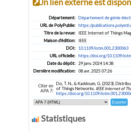
Un lien externe est dispo
Département:
Département de génie élect
URL de PolyPublie:
https://publications.polymtl
Titre de la revue:
IEEE Internet of Things Maga
Maison d'édition:
IEEE
DOI:
10.1109/iotm.001.2300063
URL officielle:
https://doi.org/10.1109/io
Date du dépôt:
29 janv. 2024 14:38
Dernière modification:
08 avr. 2025 07:26
Do, T. N., & Kaddoum, G. (2023). Distrib
Citer en
of Things Networks.
IEEE Internet of T
APA 7:
https://doi.org/10.1109/iotm.001.23000
Statistiques