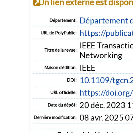
Un lien externe est dispo
Département d
Département:
https://public
URL de PolyPublie:
IEEE Transact
Titre de la revue:
Networking
IEEE
Maison d'édition:
10.1109/tgcn
DOI:
https://doi.o
URL officielle:
20 déc. 2023 1
Date du dépôt:
08 avr. 2025 0
Dernière modification: