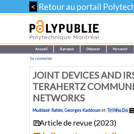
<
Retour au portail Polyte
Accueil
À propos
Déposer
Parcourir
Se connecter
JOINT DEVICES AND IR
TERAHERTZ COMMUNIC
NETWORKS
Muddasir Rahim
,
Georges Kaddoum
et
Tri Nhu Do
Article de revue (2023)