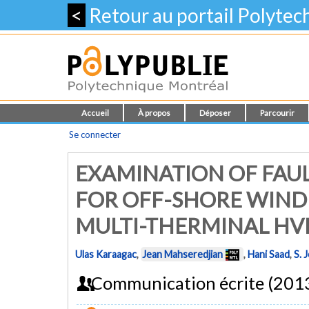
<
Retour au portail Polyte
Accueil
À propos
Déposer
Parcourir
Se connecter
EXAMINATION OF FAU
FOR OFF-SHORE WIND
MULTI-THERMINAL HV
Ulas Karaagac
,
Jean Mahseredjian
,
Hani Saad
,
S. 
Communication écrite (201