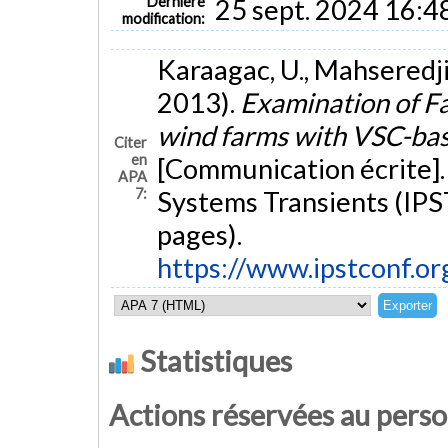
Dernière
25 sept. 2024 16:4
modification:
Karaagac, U., Mahseredjian,
2013).
Examination of F
wind farms with VSC-ba
Citer
en
[Communication écrite].
APA
7:
Systems Transients (IPS
pages).
https://www.ipstconf.o
Statistiques
Actions réservées au pers