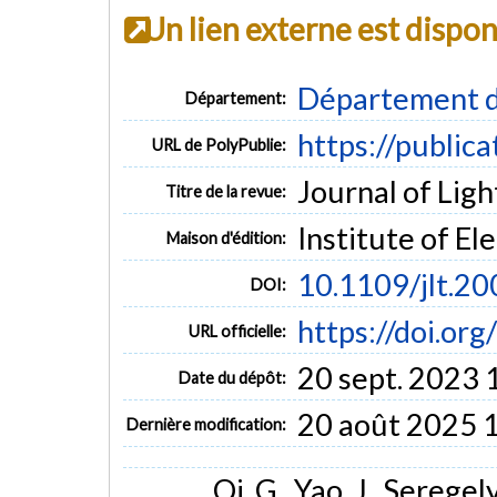
Un lien externe est dispo
Département d
Département:
https://public
URL de PolyPublie:
Journal of Ligh
Titre de la revue:
Institute of El
Maison d'édition:
10.1109/jlt.2
DOI:
https://doi.or
URL officielle:
20 sept. 2023 
Date du dépôt:
20 août 2025 
Dernière modification:
Qi, G., Yao, J., Seregely