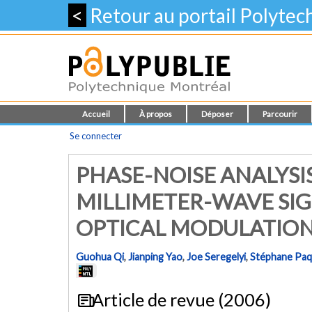
<
Retour au portail Polyte
Accueil
À propos
Déposer
Parcourir
Se connecter
PHASE-NOISE ANALYSI
MILLIMETER-WAVE SI
OPTICAL MODULATION
Guohua Qi
,
Jianping Yao
,
Joe Seregelyi
,
Stéphane Paq
Article de revue (2006)