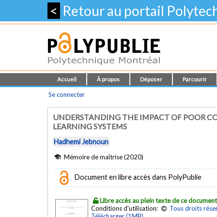
<
Retour au portail Polyte
Accueil
À propos
Déposer
Parcourir
Se connecter
UNDERSTANDING THE IMPACT OF POOR CO
LEARNING SYSTEMS
Hadhemi Jebnoun
Mémoire de maîtrise (2020)
Document en libre accès dans PolyPublie
Libre accès au plein texte de ce documen
Conditions d'utilisation:
Tous droits rése
Télécharger (1MB)