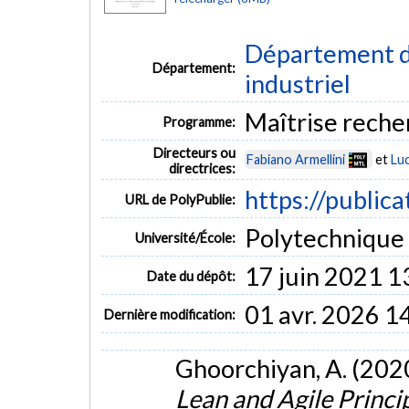
Département d
Département:
industriel
Maîtrise reche
Programme:
Directeurs ou
Fabiano Armellini
et
Luc
directrices:
https://public
URL de PolyPublie:
Polytechnique
Université/École:
17 juin 2021 1
Date du dépôt:
01 avr. 2026 1
Dernière modification:
Ghoorchiyan, A. (202
Lean and Agile Princ